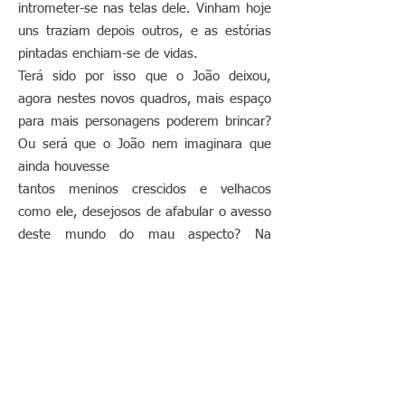
intrometer-se nas telas dele. Vinham hoje
uns traziam depois outros, e as estórias
pintadas enchiam-se de vidas.
Terá sido por isso que o João deixou,
agora nestes novos quadros, mais espaço
para mais personagens poderem brincar?
Ou será que o João nem imaginara que
ainda houvesse
tantos meninos crescidos e velhacos
como ele, desejosos de afabular o avesso
deste mundo do mau aspecto? Na
verdade, não é fácil deixar de entrar no
jogo dele, quando quatro deliciosos
mafarricos num céu vermelhão nos
lançam um convidativo “ Onde estás tú ?”
Por mim, aceito o desafio, sempre, já que
sempre me pergunto, sem saber
responder-me “onde estou eu?”. Entre as