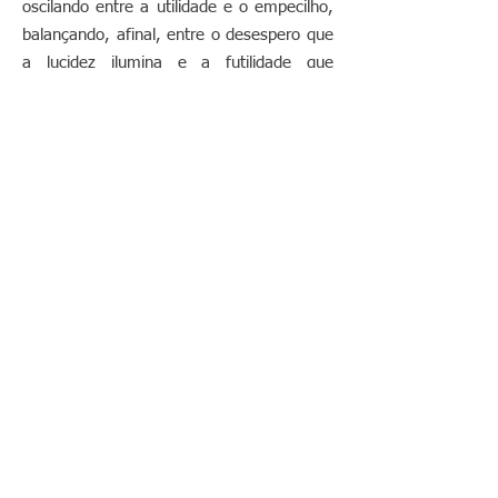
oscilando entre a utilidade e o empecilho,
balançando, afinal, entre o desespero que
a lucidez ilumina e a futilidade que
também ao desespero não escapa, então,
rir é o melhor remédio.
Entre! A proposta de João é de humor
contido. O humor salva. O pintor já fez
descer o riso às profundezas de si mesmo
.Está salvo. Aproveitemos agora as
achegas que ele nos estende e salve-se
como puder: encontre uma cifra para o
código de barras que encima e finaliza
muitos quadradinhos desta história;
assuma sem rebuço as significações das
“coisas” com que anda na cabeca-pés,
mãos, olhos, língua, pénis, útero, mamas,
nádegas, ouça, veja e....ria. Ria,
sobretudo de si mesmo.