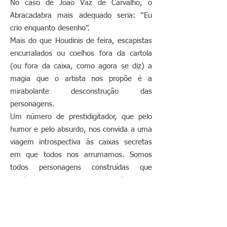
No caso de João Vaz de Carvalho, o
Abracadabra mais adequado seria: “Eu
crio enquanto desenho”.
Mais do que Houdinis de feira, escapistas
encurralados ou coelhos fora da cartola
(ou fora da caixa, como agora se diz) a
magia que o artista nos propõe é a
mirabolante desconstrução das
personagens.
Um número de prestidigitador, que pelo
humor e pelo absurdo, nos convida a uma
viagem introspectiva às caixas secretas
em que todos nos arrumamos. Somos
todos personagens construídas que
precisamos, por vezes de nos
desengonçar para encontrar a nossa
verdade, qualquer que ela seja.
Uma exposição para quem gosta de